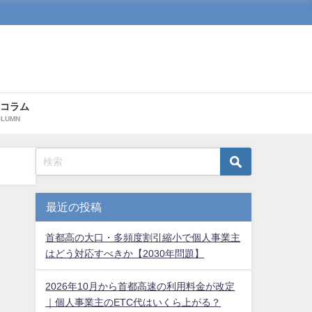
のコラム
LUMN
最近の投稿
首都高の大口・多頻度割引縮小で個人事業主
はどう対応すべきか【2030年問題】
2026年10月から首都高速の利用料金が改定
｜個人事業主のETC代はいくら上がる？