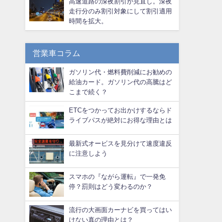
高速道路の深夜割引が見直し。深夜
走行分のみ割引対象にして割引適用
時間を拡大。
営業車コラム
ガソリン代・燃料費削減にお勧めの
給油カード。ガソリン代の高騰はど
こまで続く？
ETCをつかってお出かけするならド
ライブパスが絶対にお得な理由とは
最新式オービスを見分けて速度違反
に注意しよう
スマホの『ながら運転』で一発免
停？罰則はどう変わるのか？
流行の大画面カーナビを買ってはい
けない真の理由とは？