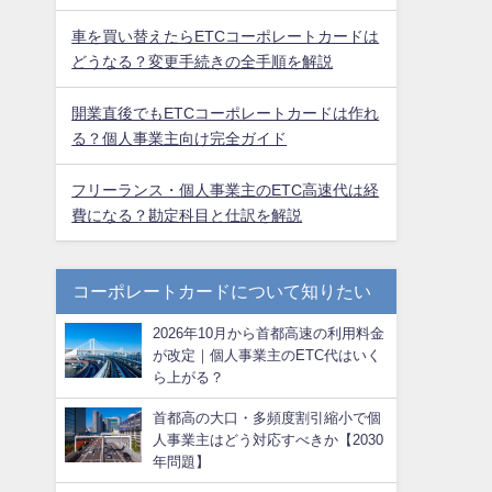
車を買い替えたらETCコーポレートカードは
どうなる？変更手続きの全手順を解説
開業直後でもETCコーポレートカードは作れ
る？個人事業主向け完全ガイド
フリーランス・個人事業主のETC高速代は経
費になる？勘定科目と仕訳を解説
コーポレートカードについて知りたい
2026年10月から首都高速の利用料金
が改定｜個人事業主のETC代はいく
ら上がる？
首都高の大口・多頻度割引縮小で個
人事業主はどう対応すべきか【2030
年問題】