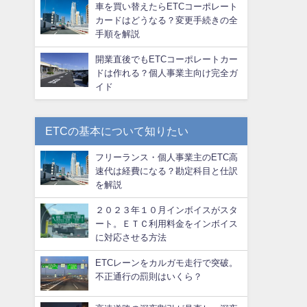
車を買い替えたらETCコーポレート
カードはどうなる？変更手続きの全
手順を解説
開業直後でもETCコーポレートカー
ドは作れる？個人事業主向け完全ガ
イド
ETCの基本について知りたい
フリーランス・個人事業主のETC高
速代は経費になる？勘定科目と仕訳
を解説
２０２３年１０月インボイスがスタ
ート。ＥＴＣ利用料金をインボイス
に対応させる方法
ETCレーンをカルガモ走行で突破。
不正通行の罰則はいくら？