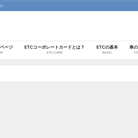
コレ
ページ
ETCコーポレートカードとは？
ETCの基本
車
OP
ETC-CARD
BASIC
CO