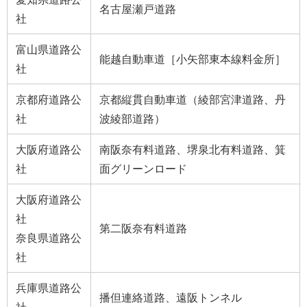
名古屋瀬戸道路
社
富山県道路公
能越自動車道［小矢部東本線料金所］
社
京都府道路公
京都縦貫自動車道（綾部宮津道路、丹
社
波綾部道路）
大阪府道路公
南阪奈有料道路、堺泉北有料道路、箕
社
面グリーンロード
大阪府道路公
社
第二阪奈有料道路
奈良県道路公
社
兵庫県道路公
播但連絡道路、遠阪トンネル