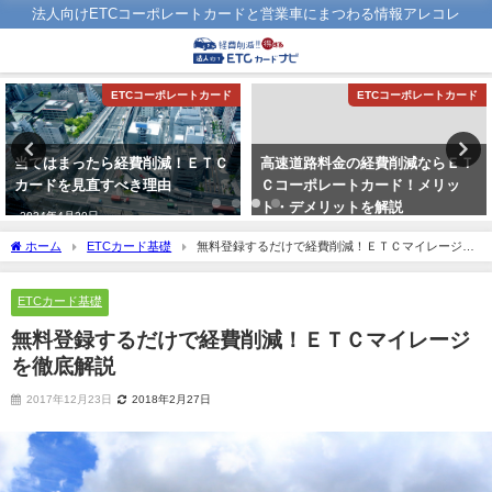
法人向けETCコーポレートカードと営業車にまつわる情報アレコレ
ETCコーポレートカード
ETCコーポレートカード
当てはまったら経費削減！ＥＴＣ
高速道路料金の経費削減ならＥＴ
カードを見直すべき理由
Ｃコーポレートカード！メリッ
ト・デメリットを解説
2024年4月20日
2024年6月21日
ホーム
ETCカード基礎
無料登録するだけで経費削減！ＥＴＣマイレージを
徹底解説
ETCカード基礎
無料登録するだけで経費削減！ＥＴＣマイレージ
を徹底解説
2017年12月23日
2018年2月27日