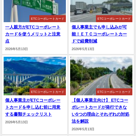
ETCコーポレートカード
ETCコーポレートカード
一人親方がETCコーポレート
個人事業主でも申し込みが可
カードを使うメリットと注意
能！ＥＴＣコーポレートカー
点
ドで経費削減
2026年5月13日
2026年5月13日
ETCコーポレートカード
ETCコーポレートカード
個人事業主がETCコーポレー
【個人事業主向け】 ETCコー
トカードを申し込む前に用意
ポレートカードが発行できな
する書類チェックリスト
い5つの理由とそれぞれの対処
法を解説
2026年5月13日
2026年5月13日