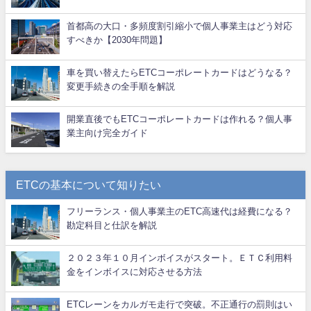
首都高の大口・多頻度割引縮小で個人事業主はどう対応
すべきか【2030年問題】
車を買い替えたらETCコーポレートカードはどうなる？
変更手続きの全手順を解説
開業直後でもETCコーポレートカードは作れる？個人事
業主向け完全ガイド
ETCの基本について知りたい
フリーランス・個人事業主のETC高速代は経費になる？
勘定科目と仕訳を解説
２０２３年１０月インボイスがスタート。ＥＴＣ利用料
金をインボイスに対応させる方法
ETCレーンをカルガモ走行で突破。不正通行の罰則はい