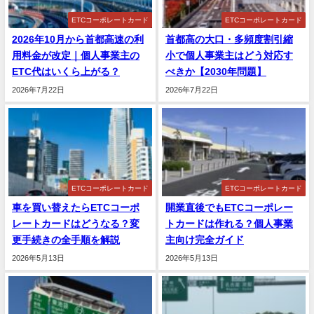
ETCコーポレートカード
ETCコーポレートカード
2026年10月から首都高速の利
首都高の大口・多頻度割引縮
用料金が改定｜個人事業主の
小で個人事業主はどう対応す
ETC代はいくら上がる？
べきか【2030年問題】
2026年7月22日
2026年7月22日
ETCコーポレートカード
ETCコーポレートカード
車を買い替えたらETCコーポ
開業直後でもETCコーポレー
レートカードはどうなる？変
トカードは作れる？個人事業
更手続きの全手順を解説
主向け完全ガイド
2026年5月13日
2026年5月13日