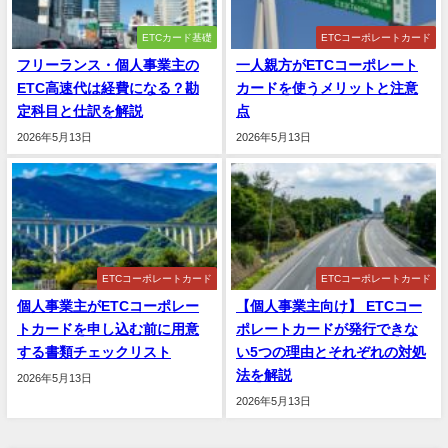
ETCカード基礎
ETCコーポレートカード
フリーランス・個人事業主の
一人親方がETCコーポレート
ETC高速代は経費になる？勘
カードを使うメリットと注意
定科目と仕訳を解説
点
2026年5月13日
2026年5月13日
ETCコーポレートカード
ETCコーポレートカード
個人事業主がETCコーポレー
【個人事業主向け】 ETCコー
トカードを申し込む前に用意
ポレートカードが発行できな
する書類チェックリスト
い5つの理由とそれぞれの対処
法を解説
2026年5月13日
2026年5月13日