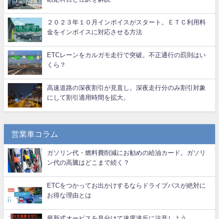
２０２３年１０月インボイスがスタート。ＥＴＣ利用料
金をインボイスに対応させる方法
ETCレーンをカルガモ走行で突破。不正通行の罰則はい
くら？
高速道路の深夜割引が見直し。深夜走行分のみ割引対象
にして割引適用時間を拡大。
営業車コラム
ガソリン代・燃料費削減にお勧めの給油カード。ガソリ
ン代の高騰はどこまで続く？
ETCをつかってお出かけするならドライブパスが絶対に
お得な理由とは
最新式オービスを見分けて速度違反に注意しよう