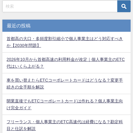
最近の投稿
首都高の大口・多頻度割引縮小で個人事業主はどう対応すべき
か【2030年問題】
2026年10月から首都高速の利用料金が改定｜個人事業主のETC
代はいくら上がる？
車を買い替えたらETCコーポレートカードはどうなる？変更手
続きの全手順を解説
開業直後でもETCコーポレートカードは作れる？個人事業主向
け完全ガイド
フリーランス・個人事業主のETC高速代は経費になる？勘定科
目と仕訳を解説