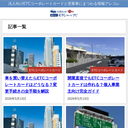
法人向けETCコーポレートカードと営業車にまつわる情報アレコレ
記事一覧
ETCコーポレートカード
ETCコーポレートカード
車を買い替えたらETCコーポ
開業直後でもETCコーポレー
レートカードはどうなる？変
トカードは作れる？個人事業
更手続きの全手順を解説
主向け完全ガイド
2026年5月13日
2026年5月13日