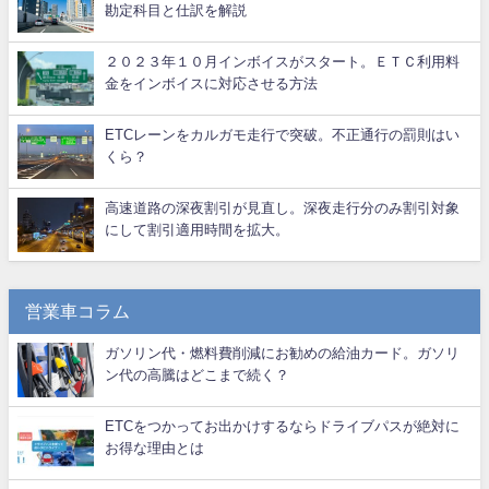
勘定科目と仕訳を解説
２０２３年１０月インボイスがスタート。ＥＴＣ利用料
金をインボイスに対応させる方法
ETCレーンをカルガモ走行で突破。不正通行の罰則はい
くら？
高速道路の深夜割引が見直し。深夜走行分のみ割引対象
にして割引適用時間を拡大。
営業車コラム
ガソリン代・燃料費削減にお勧めの給油カード。ガソリ
ン代の高騰はどこまで続く？
ETCをつかってお出かけするならドライブパスが絶対に
お得な理由とは