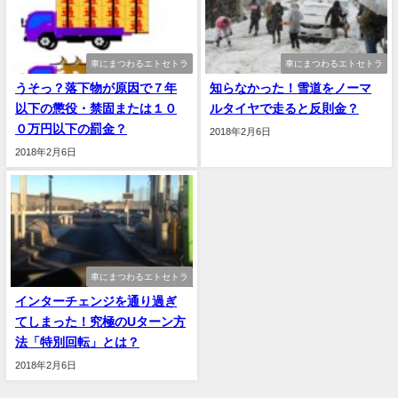
車にまつわるエトセトラ
車にまつわるエトセトラ
うそっ？落下物が原因で７年
知らなかった！雪道をノーマ
以下の懲役・禁固または１０
ルタイヤで走ると反則金？
０万円以下の罰金？
2018年2月6日
2018年2月6日
車にまつわるエトセトラ
インターチェンジを通り過ぎ
てしまった！究極のUターン方
法「特別回転」とは？
2018年2月6日