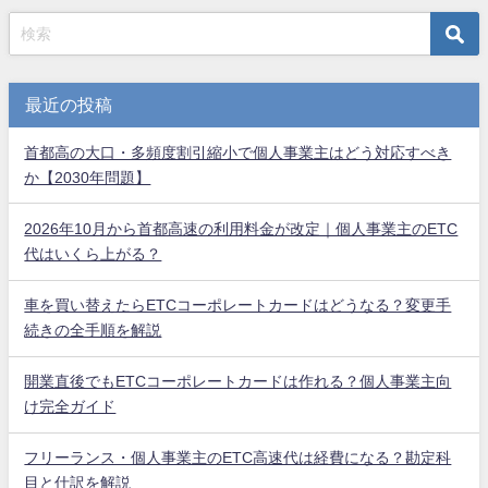
最近の投稿
首都高の大口・多頻度割引縮小で個人事業主はどう対応すべき
か【2030年問題】
2026年10月から首都高速の利用料金が改定｜個人事業主のETC
代はいくら上がる？
車を買い替えたらETCコーポレートカードはどうなる？変更手
続きの全手順を解説
開業直後でもETCコーポレートカードは作れる？個人事業主向
け完全ガイド
フリーランス・個人事業主のETC高速代は経費になる？勘定科
目と仕訳を解説