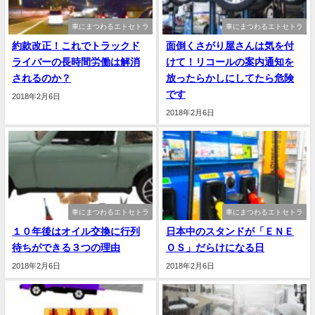
車にまつわるエトセトラ
車にまつわるエトセトラ
約款改正！これでトラックド
面倒くさがり屋さんは気を付
ライバーの長時間労働は解消
けて！リコールの案内通知を
されるのか？
放ったらかしにしてたら危険
です
2018年2月6日
2018年2月6日
車にまつわるエトセトラ
車にまつわるエトセトラ
１０年後はオイル交換に行列
日本中のスタンドが「ＥＮＥ
待ちができる３つの理由
ＯＳ」だらけになる日
2018年2月6日
2018年2月6日