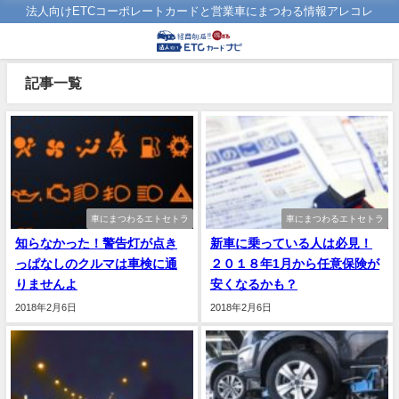
法人向けETCコーポレートカードと営業車にまつわる情報アレコレ
記事一覧
車にまつわるエトセトラ
車にまつわるエトセトラ
知らなかった！警告灯が点き
新車に乗っている人は必見！
っぱなしのクルマは車検に通
２０１８年1月から任意保険が
りませんよ
安くなるかも？
2018年2月6日
2018年2月6日